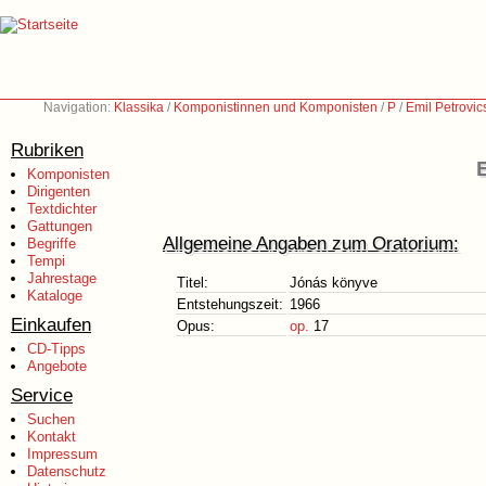
Navigation:
Klassika
/
Komponistinnen und Komponisten
/
P
/
Emil Petrovic
Rubriken
Komponisten
Dirigenten
Textdichter
Gattungen
Allgemeine Angaben zum Oratorium:
Begriffe
Tempi
Jahrestage
Titel:
Jónás könyve
Kataloge
Entstehungszeit:
1966
Einkaufen
Opus:
op.
17
CD-Tipps
Angebote
Service
Suchen
Kontakt
Impressum
Datenschutz