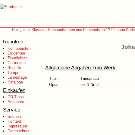
Navigation:
Klassika
/
Komponistinnen und Komponisten
/
P
/
Johann Chris
Rubriken
Joha
Komponisten
Dirigenten
Textdichter
Gattungen
Allgemeine Angaben zum Werk:
Begriffe
Tempi
Jahrestage
Titel:
Triosonate
Kataloge
Opus:
op.
1 Nr. 3
Einkaufen
CD-Tipps
Angebote
Service
Suchen
Kontakt
Impressum
Datenschutz