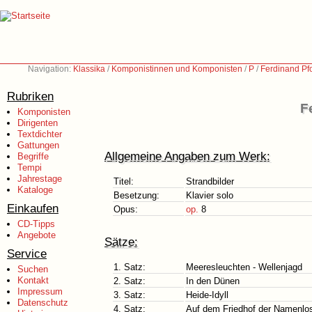
Navigation:
Klassika
/
Komponistinnen und Komponisten
/
P
/
Ferdinand Pf
Rubriken
F
Komponisten
Dirigenten
Textdichter
Gattungen
Allgemeine Angaben zum Werk:
Begriffe
Tempi
Jahrestage
Titel:
Strandbilder
Kataloge
Besetzung:
Klavier solo
Einkaufen
Opus:
op.
8
CD-Tipps
Angebote
Sätze:
Service
1. Satz:
Meeresleuchten - Wellenjagd
Suchen
Kontakt
2. Satz:
In den Dünen
Impressum
3. Satz:
Heide-Idyll
Datenschutz
4. Satz:
Auf dem Friedhof der Namenlo