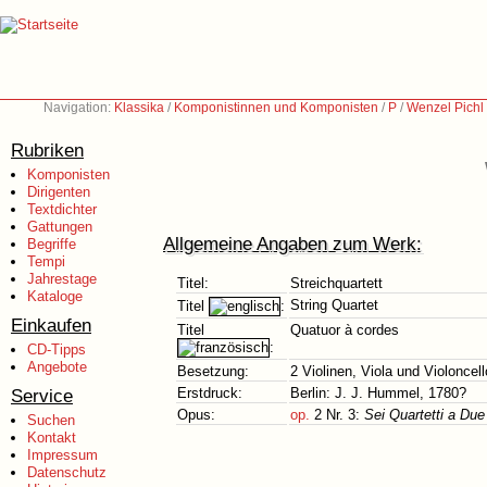
Navigation:
Klassika
/
Komponistinnen und Komponisten
/
P
/
Wenzel Pichl
Rubriken
Komponisten
Dirigenten
Textdichter
Gattungen
Allgemeine Angaben zum Werk:
Begriffe
Tempi
Jahrestage
Titel:
Streichquartett
Kataloge
String Quartet
Titel
:
Einkaufen
Titel
Quatuor à cordes
:
CD-Tipps
Angebote
Besetzung:
2 Violinen, Viola und Violoncell
Service
Erstdruck:
Berlin: J. J. Hummel, 1780?
Opus:
op.
2 Nr. 3:
Sei Quartetti a Due 
Suchen
Kontakt
Impressum
Datenschutz