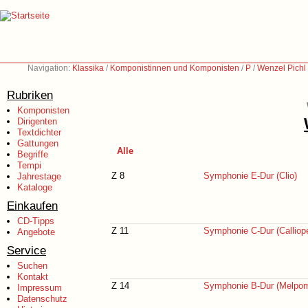
Navigation:
Klassika
/
Komponistinnen und Komponisten
/
P
/
Wenzel Pichl
Rubriken
Komponisten
Dirigenten
Textdichter
Gattungen
Alle
Begriffe
Tempi
Z 8
Symphonie E-Dur (Clio)
Jahrestage
Kataloge
Einkaufen
CD-Tipps
Z 11
Symphonie C-Dur (Calliop
Angebote
Service
Suchen
Kontakt
Z 14
Symphonie B-Dur (Melpo
Impressum
Datenschutz