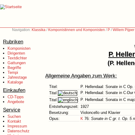
Navigation:
Klassika
/
Komponistinnen und Komponisten
/
P
/
Willem Pijpe
Rubriken
Komponisten
P. Helle
Dirigenten
Textdichter
(P. Helle
Gattungen
Begriffe
Tempi
Allgemeine Angaben zum Werk:
Jahrestage
Kataloge
Titel:
P. Hellendaal: Sonate in C Op. 
Einkaufen
P. Hellendaal: Sonate in C-Dur 
Titel
:
CD-Tipps
P. Hellendaal: Sonata in C majo
Titel
:
Angebote
Entstehungszeit:
1927
Service
Besetzung:
Violoncello und Klavier
Suchen
Opus:
K
76:
Sonate in C gr. t. Op. 5 
Kontakt
Impressum
Datenschutz