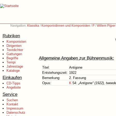
Navigation:
Klassika
/
Komponistinnen und Komponisten
/
P
/
Willem Pijpe
Rubriken
Komponisten
Dirigenten
Textdichter
Gattungen
Allgemeine Angaben zur Bühnenmusik:
Begriffe
Tempi
Jahrestage
Titel:
Antigone
Kataloge
Entstehungszeit:
1922
Einkaufen
Bemerkung:
2. Fassung
Opus:
K
54:
„Antigone“ (1922), tweede
CD-Tipps
Angebote
Service
Suchen
Kontakt
Impressum
Datenschutz