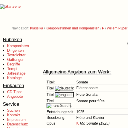
Navigation:
Klassika
/
Komponistinnen und Komponisten
/
P
/
Willem Pijpe
Rubriken
Komponisten
Dirigenten
Textdichter
Gattungen
Begriffe
Tempi
Allgemeine Angaben zum Werk:
Jahrestage
Kataloge
Titel:
Sonate
Einkaufen
Flötensonate
Titel
:
CD-Tipps
Flute Sonata
Titel
:
Angebote
Titel
Sonate pour flûte
Service
:
Suchen
Entstehungszeit:
1925
Kontakt
Besetzung:
Flöte und Klavier
Impressum
Opus:
K
65:
Sonate (1925)
Datenschutz