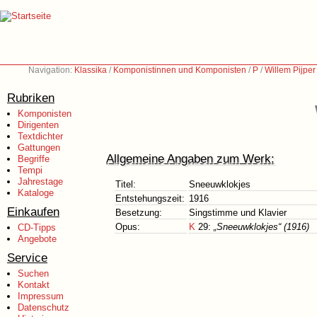
Navigation:
Klassika
/
Komponistinnen und Komponisten
/
P
/
Willem Pijpe
Rubriken
Komponisten
Dirigenten
Textdichter
Gattungen
Allgemeine Angaben zum Werk:
Begriffe
Tempi
Jahrestage
Titel:
Sneeuwklokjes
Kataloge
Entstehungszeit:
1916
Einkaufen
Besetzung:
Singstimme und Klavier
Opus:
K
29:
„Sneeuwklokjes“ (1916)
CD-Tipps
Angebote
Service
Suchen
Kontakt
Impressum
Datenschutz