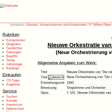
Navigation:
Klassika
/
Komponistinnen und Komponisten
/
P
/
Willem Pijpe
Rubriken
Komponisten
Nieuwe Orkestratie van
Dirigenten
Textdichter
(Neue Orchestrierung v
Gattungen
Begriffe
Tempi
Allgemeine Angaben zum Werk:
Jahrestage
Kataloge
Titel:
Nieuwe Orkestratie van "Die n
Einkaufen
Neue Orchestrierung von "Die 
Titel
:
CD-Tipps
Entstehungszeit:
1943
Angebote
Besetzung:
Singstimme und Orchester
Service
Opus:
K
101:
Nieuwe Orkestratie van 
Suchen
Kontakt
Impressum
Datenschutz