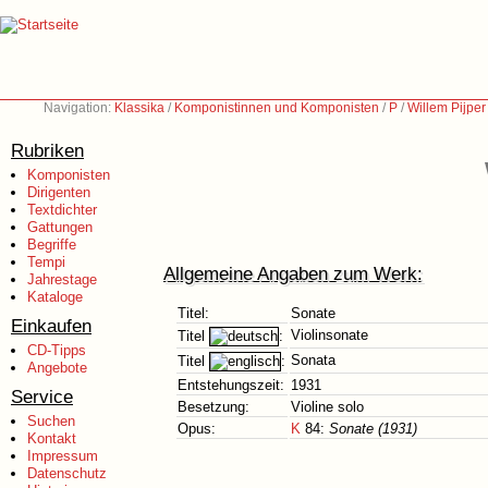
Navigation:
Klassika
/
Komponistinnen und Komponisten
/
P
/
Willem Pijpe
Rubriken
Komponisten
Dirigenten
Textdichter
Gattungen
Begriffe
Tempi
Allgemeine Angaben zum Werk:
Jahrestage
Kataloge
Titel:
Sonate
Einkaufen
Violinsonate
Titel
:
CD-Tipps
Sonata
Titel
:
Angebote
Entstehungszeit:
1931
Service
Besetzung:
Violine solo
Suchen
Opus:
K
84:
Sonate (1931)
Kontakt
Impressum
Datenschutz