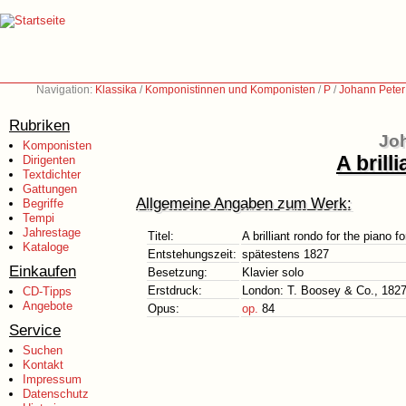
Navigation:
Klassika
/
Komponistinnen und Komponisten
/
P
/
Johann Peter
Rubriken
Joh
Komponisten
A brill
Dirigenten
Textdichter
Gattungen
Allgemeine Angaben zum Werk:
Begriffe
Tempi
Jahrestage
Titel:
A brilliant rondo for the piano fo
Kataloge
Entstehungszeit:
spätestens 1827
Einkaufen
Besetzung:
Klavier solo
Erstdruck:
London: T. Boosey & Co., 182
CD-Tipps
Angebote
Opus:
op.
84
Service
Suchen
Kontakt
Impressum
Datenschutz