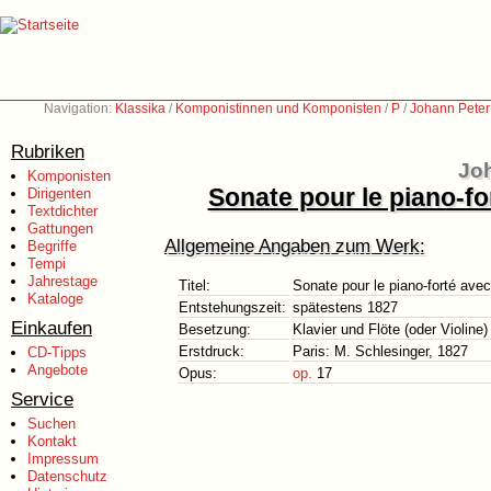
Navigation:
Klassika
/
Komponistinnen und Komponisten
/
P
/
Johann Peter
Rubriken
Joh
Komponisten
Sonate pour le piano-f
Dirigenten
Textdichter
Gattungen
Allgemeine Angaben zum Werk:
Begriffe
Tempi
Jahrestage
Titel:
Sonate pour le piano-forté ave
Kataloge
Entstehungszeit:
spätestens 1827
Einkaufen
Besetzung:
Klavier und Flöte (oder Violine)
Erstdruck:
Paris: M. Schlesinger, 1827
CD-Tipps
Angebote
Opus:
op.
17
Service
Suchen
Kontakt
Impressum
Datenschutz