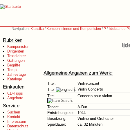
Navigation:
Klassika
/
Komponistinnen und Komponisten
/
P
/
Ildebrando Pi
Rubriken
Ild
Komponisten
Dirigenten
Textdichter
Gattungen
Begriffe
Tempi
Allgemeine Angaben zum Werk:
Jahrestage
Kataloge
Titel:
Violinkonzert
Einkaufen
Violin Concerto
Titel
:
CD-Tipps
Titel
Concerto pour violon
Angebote
:
Service
Tonart:
A-Dur
Suchen
Entstehungszeit:
1944
Kontakt
Besetzung:
Violine und Orchester
Impressum
Spieldauer:
ca. 32 Minuten
Datenschutz