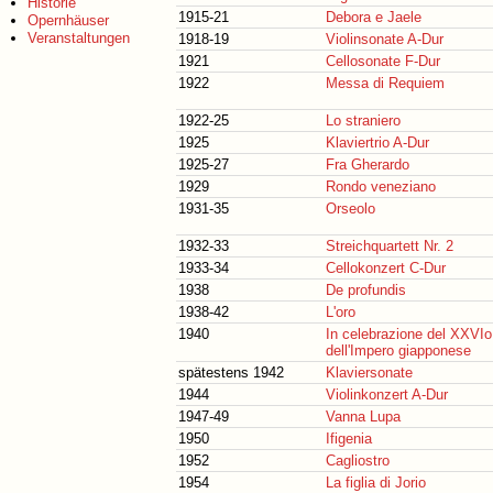
Historie
1915-21
Debora e Jaele
Opernhäuser
Veranstaltungen
1918-19
Violinsonate A-Dur
1921
Cellosonate F-Dur
1922
Messa di Requiem
1922-25
Lo straniero
1925
Klaviertrio A-Dur
1925-27
Fra Gherardo
1929
Rondo veneziano
1931-35
Orseolo
1932-33
Streichquartett Nr. 2
1933-34
Cellokonzert C-Dur
1938
De profundis
1938-42
L'oro
1940
In celebrazione del XXVIo
dell'Impero giapponese
spätestens 1942
Klaviersonate
1944
Violinkonzert A-Dur
1947-49
Vanna Lupa
1950
Ifigenia
1952
Cagliostro
1954
La figlia di Jorio