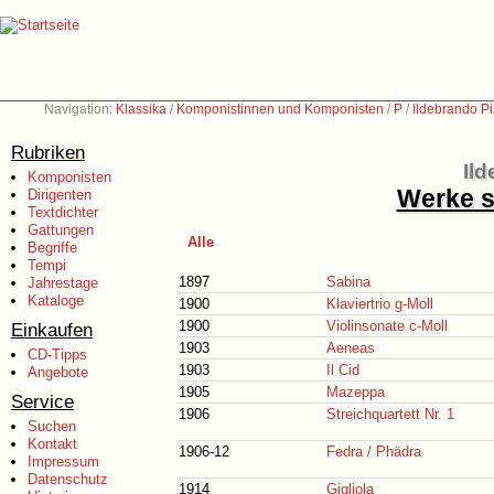
Navigation:
Klassika
/
Komponistinnen und Komponisten
/
P
/
Ildebrando Pi
Rubriken
Ild
Komponisten
Werke s
Dirigenten
Textdichter
Gattungen
Alle
Begriffe
Tempi
1897
Sabina
Jahrestage
Kataloge
1900
Klaviertrio g-Moll
1900
Violinsonate c-Moll
Einkaufen
1903
Aeneas
CD-Tipps
1903
Il Cid
Angebote
1905
Mazeppa
Service
1906
Streichquartett Nr. 1
Suchen
Kontakt
1906-12
Fedra / Phädra
Impressum
Datenschutz
1914
Gigliola