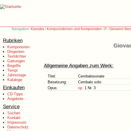
Navigation:
Klassika
/
Komponistinnen und Komponisten
/
P
/
Giovanni Bene
Rubriken
Giovan
Komponisten
Dirigenten
Textdichter
Gattungen
Allgemeine Angaben zum Werk:
Begriffe
Tempi
Jahrestage
Titel:
Cembalosonate
Kataloge
Besetzung:
Cembalo solo
Einkaufen
Opus:
op.
1 Nr. 3
CD-Tipps
Angebote
Service
Suchen
Kontakt
Impressum
Datenschutz