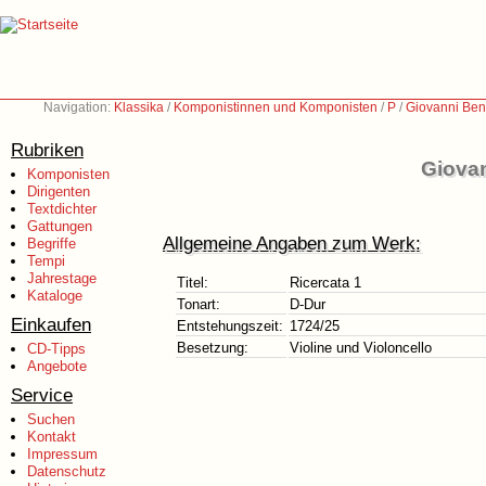
Navigation:
Klassika
/
Komponistinnen und Komponisten
/
P
/
Giovanni Bene
Rubriken
Giovan
Komponisten
Dirigenten
Textdichter
Gattungen
Allgemeine Angaben zum Werk:
Begriffe
Tempi
Jahrestage
Titel:
Ricercata 1
Kataloge
Tonart:
D-Dur
Einkaufen
Entstehungszeit:
1724/25
Besetzung:
Violine und Violoncello
CD-Tipps
Angebote
Service
Suchen
Kontakt
Impressum
Datenschutz