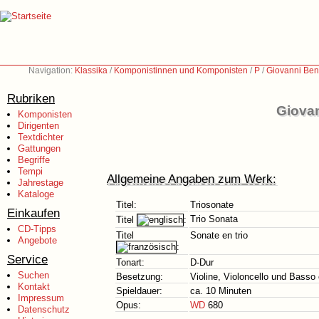
Navigation:
Klassika
/
Komponistinnen und Komponisten
/
P
/
Giovanni Bene
Rubriken
Giovan
Komponisten
Dirigenten
Textdichter
Gattungen
Begriffe
Tempi
Allgemeine Angaben zum Werk:
Jahrestage
Kataloge
Titel:
Triosonate
Einkaufen
Trio Sonata
Titel
:
CD-Tipps
Titel
Sonate en trio
Angebote
:
Service
Tonart:
D-Dur
Suchen
Besetzung:
Violine, Violoncello und Basso
Kontakt
Spieldauer:
ca. 10 Minuten
Impressum
Opus:
WD
680
Datenschutz