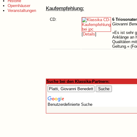
Historie
Opernhäuser
Kaufempfehlung:
Veranstaltungen
CD:
6 Triosonate
Giovanni Bene
»Es ist sehr 
[
Details
]
Anklänge an H
Qualitäten mi
Geltung.« (Fo
Suche bei den Klassika-Partnern:
Benutzerdefinierte Suche