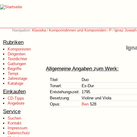
Navigation:
Klassika
/
Komponistinnen und Komponisten
/
P
/
Ignaz Joseph
Rubriken
Ign
Komponisten
Dirigenten
Textdichter
Gattungen
Allgemeine Angaben zum Werk:
Begriffe
Tempi
Jahrestage
Titel:
Duo
Kataloge
Tonart:
Es-Dur
Einkaufen
Entstehungszeit:
1795
Besetzung:
Violine und Viola
CD-Tipps
Angebote
Opus:
Ben
528
Service
Suchen
Kontakt
Impressum
Datenschutz