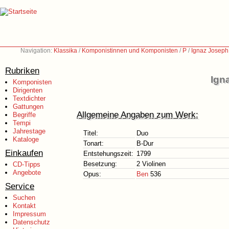
Navigation:
Klassika
/
Komponistinnen und Komponisten
/
P
/
Ignaz Joseph
Rubriken
Ign
Komponisten
Dirigenten
Textdichter
Gattungen
Allgemeine Angaben zum Werk:
Begriffe
Tempi
Jahrestage
Titel:
Duo
Kataloge
Tonart:
B-Dur
Einkaufen
Entstehungszeit:
1799
Besetzung:
2 Violinen
CD-Tipps
Angebote
Opus:
Ben
536
Service
Suchen
Kontakt
Impressum
Datenschutz