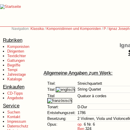
Navigation:
Klassika
/
Komponistinnen und Komponisten
/
P
/
Ignaz Joseph
Rubriken
Ign
Komponisten
Dirigenten
Textdichter
Gattungen
Begriffe
Tempi
Allgemeine Angaben zum Werk:
Jahrestage
Kataloge
Titel:
Streichquartett
Einkaufen
String Quartet
Titel
:
CD-Tipps
Titel
Quatuor à cordes
Angebote
:
Service
Tonart:
D-Dur
Suchen
Entstehungszeit:
1786
Kontakt
Besetzung:
2 Violinen, Viola und Violoncell
Impressum
Opus:
op.
6 Nr. 6
Datenschutz
Ben
324