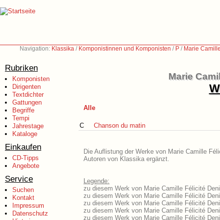
Navigation:
Klassika
/
Komponistinnen und Komponisten
/
P
/
Marie Camille
Rubriken
Marie Camil
Komponisten
We
Dirigenten
Textdichter
Gattungen
Alle
Begriffe
Tempi
C
Chanson du matin
Jahrestage
Kataloge
Einkaufen
Die Auflistung der Werke von Marie Camille Féli
CD-Tipps
Autoren von Klassika ergänzt.
Angebote
Service
Legende:
zu diesem Werk von Marie Camille Félicité Denis
Suchen
zu diesem Werk von Marie Camille Félicité Denis
Kontakt
zu diesem Werk von Marie Camille Félicité Deni
Impressum
zu diesem Werk von Marie Camille Félicité Den
Datenschutz
zu diesem Werk von Marie Camille Félicité Deni