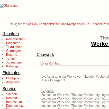
Navigation:
Klassika
/
Komponistinnen und Komponisten
/
P
/
Theodor Podb
Rubriken
The
Komponisten
Werke 
Dirigenten
Textdichter
Gattungen
Chorwerk
Begriffe
Tempi
Jahrestage
König Rothbart
Kataloge
Einkaufen
Die Auflistung der Werke von Theodor Podbertsk
CD-Tipps
Klassika ergänzt.
Angebote
Service
Legende:
Suchen
zu diesem Werk von Theodor Podbertsky liegen 
Kontakt
zu diesem Werk von Theodor Podbertsky liegt da
Impressum
zu diesem Werk von Theodor Podbertsky liegt 
Datenschutz
zu diesem Werk von Theodor Podbertsky liegt 