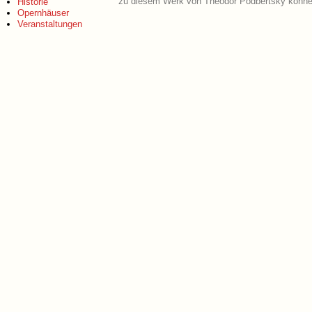
zu diesem Werk von Theodor Podbertsky können
Historie
Opernhäuser
Veranstaltungen