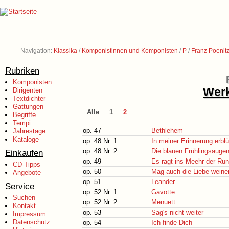
Navigation:
Klassika
/
Komponistinnen und Komponisten
/
P
/
Franz Poenit
Rubriken
Komponisten
Werk
Dirigenten
Textdichter
Gattungen
Alle
1
2
Begriffe
Tempi
op. 47
Bethlehem
Jahrestage
Kataloge
op. 48 Nr. 1
In meiner Erinnerung erbl
op. 48 Nr. 2
Die blauen Frühlingsauge
Einkaufen
op. 49
Es ragt ins Meehr der Run
CD-Tipps
op. 50
Mag auch die Liebe weine
Angebote
op. 51
Leander
Service
op. 52 Nr. 1
Gavotte
Suchen
op. 52 Nr. 2
Menuett
Kontakt
op. 53
Sag's nicht weiter
Impressum
Datenschutz
op. 54
Ich finde Dich