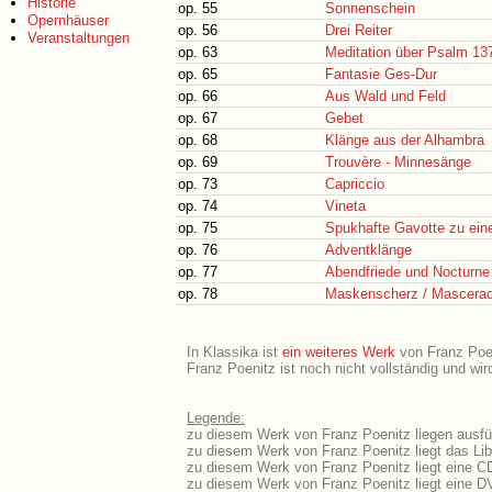
Historie
op. 55
Sonnenschein
Opernhäuser
op. 56
Drei Reiter
Veranstaltungen
op. 63
Meditation über Psalm 13
op. 65
Fantasie Ges-Dur
op. 66
Aus Wald und Feld
op. 67
Gebet
op. 68
Klänge aus der Alhambra
op. 69
Trouvère - Minnesänge
op. 73
Capriccio
op. 74
Vineta
op. 75
Spukhafte Gavotte zu ein
op. 76
Adventklänge
op. 77
Abendfriede und Nocturne
op. 78
Maskenscherz / Mascera
In Klassika ist
ein weiteres Werk
von Franz Poeni
Franz Poenitz ist noch nicht vollständig und wi
Legende:
zu diesem Werk von Franz Poenitz liegen ausfüh
zu diesem Werk von Franz Poenitz liegt das Lib
zu diesem Werk von Franz Poenitz liegt eine 
zu diesem Werk von Franz Poenitz liegt eine 