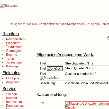
Navigation:
Klassika
/
Komponistinnen und Komponisten
/
P
/
Seppo Pohjol
Rubriken
Komponisten
Dirigenten
Textdichter
Gattungen
Allgemeine Angaben zum Werk:
Begriffe
Tempi
Jahrestage
Titel:
Streichquartett Nr. 2
Kataloge
String Quartet No. 2
Titel
:
Einkaufen
Titel
Quatuor à cordes N° 2
:
CD-Tipps
Angebote
Besetzung:
2 Violinen, Viola und Violoncell
Service
Kaufempfehlung:
Suchen
Kontakt
Impressum
CD:
Datenschutz
[
Details
]