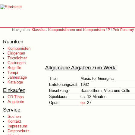
Navigation:
Klassika
/
Komponistinnen und Komponisten
/
P
/
Petr Pokorný 
Rubriken
Komponisten
Dirigenten
Textdichter
Gattungen
Allgemeine Angaben zum Werk:
Begriffe
Tempi
Jahrestage
Titel:
Music for Georgina
Kataloge
Entstehungszeit:
1982
Einkaufen
Besetzung:
Bassetthorn, Viola und Cello
Spieldauer:
ca. 12 Minuten
CD-Tipps
Angebote
Opus:
op.
27
Service
Suchen
Kontakt
Impressum
Datenschutz