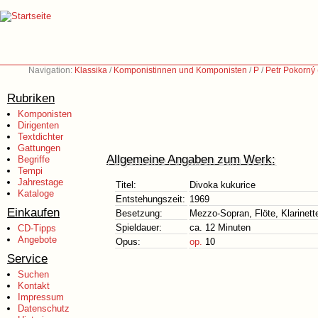
Navigation:
Klassika
/
Komponistinnen und Komponisten
/
P
/
Petr Pokorný 
Rubriken
Komponisten
Dirigenten
Textdichter
Gattungen
Allgemeine Angaben zum Werk:
Begriffe
Tempi
Jahrestage
Titel:
Divoka kukurice
Kataloge
Entstehungszeit:
1969
Einkaufen
Besetzung:
Mezzo-Sopran, Flöte, Klarinett
Spieldauer:
ca. 12 Minuten
CD-Tipps
Angebote
Opus:
op.
10
Service
Suchen
Kontakt
Impressum
Datenschutz