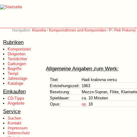
Navigation:
Klassika
/
Komponistinnen und Komponisten
/
P
/
Petr Pokorný 
Rubriken
Komponisten
Dirigenten
Textdichter
Gattungen
Allgemeine Angaben zum Werk:
Begriffe
Tempi
Jahrestage
Titel:
Hadi kralovna versu
Kataloge
Entstehungszeit:
1963
Einkaufen
Besetzung:
Mezzo-Sopran, Flöte, Klarinett
Spieldauer:
ca. 10 Minuten
CD-Tipps
Angebote
Opus:
op.
18
Service
Suchen
Kontakt
Impressum
Datenschutz