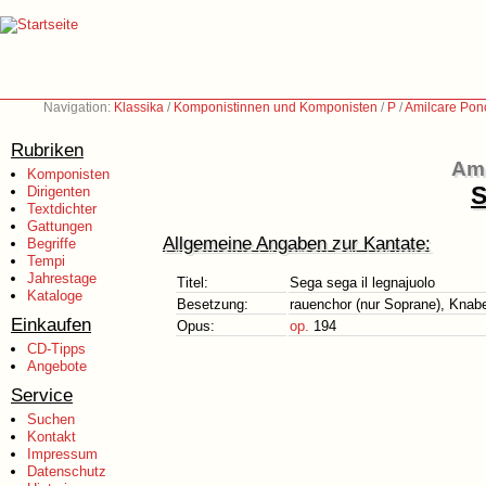
Navigation:
Klassika
/
Komponistinnen und Komponisten
/
P
/
Amilcare Ponc
Rubriken
Ami
Komponisten
S
Dirigenten
Textdichter
Gattungen
Allgemeine Angaben zur Kantate:
Begriffe
Tempi
Jahrestage
Titel:
Sega sega il legnajuolo
Kataloge
Besetzung:
rauenchor (nur Soprane), Knab
Einkaufen
Opus:
op.
194
CD-Tipps
Angebote
Service
Suchen
Kontakt
Impressum
Datenschutz