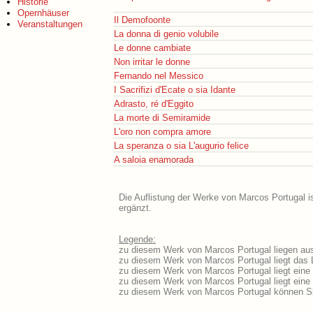
Historie
Opernhäuser
Il Demofoonte
Veranstaltungen
La donna di genio volubile
Le donne cambiate
Non irritar le donne
Fernando nel Messico
I Sacrifizi d'Ecate o sia Idante
Adrasto, ré d'Eggito
La morte di Semiramide
L'oro non compra amore
La speranza o sia L'augurio felice
A saloia enamorada
Die Auflistung der Werke von Marcos Portugal i
ergänzt.
Legende:
zu diesem Werk von Marcos Portugal liegen ausf
zu diesem Werk von Marcos Portugal liegt das L
zu diesem Werk von Marcos Portugal liegt ein
zu diesem Werk von Marcos Portugal liegt ein
zu diesem Werk von Marcos Portugal können Si