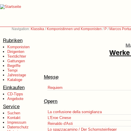
Navigation:
Klassika
/
Komponistinnen und Komponisten
/
P
/
Marcos Portu
Rubriken
M
Komponisten
Werke 
Dirigenten
Textdichter
Gattungen
Begriffe
Tempi
Jahrestage
Messe
Kataloge
Einkaufen
Requiem
CD-Tipps
Angebote
Opern
Service
La confusione della somiglianza
Suchen
Kontakt
L'Eroe Cinese
Impressum
Reinaldo d'Asti
Datenschutz
Lo spazzacamino / Der Schornsteinfeger