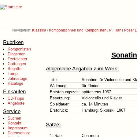
Navigation:
Klassika
/
Komponistinnen und Komponisten
/
P
/
Hans Poser (
Rubriken
Komponisten
Sonatin
Dirigenten
Textdichter
Gattungen
Allgemeine Angaben zum Werk:
Begriffe
Tempi
Jahrestage
Titel:
Sonatine für Violoncello und Kl
Kataloge
Widmung:
für Florian
Einkaufen
Entstehungszeit:
spätestens 1967
Besetzung:
Violoncello und Klavier
CD-Tipps
Angebote
Spieldauer:
ca. 14 Minuten
Erstdruck:
Hamburg: Sikorski, 1967
Service
Suchen
Kontakt
Sätze:
Impressum
Datenschutz
1. Satz:
Con moto