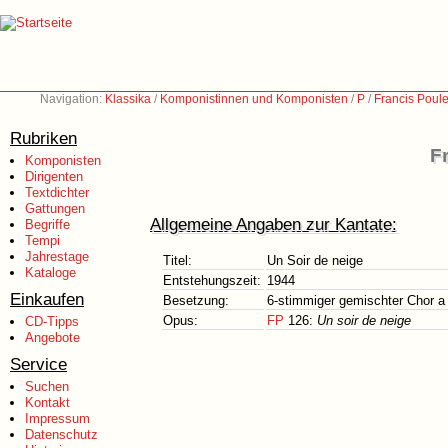
Navigation:
Klassika
/
Komponistinnen und Komponisten
/
P
/
Francis Poul
Rubriken
F
Komponisten
Dirigenten
Textdichter
Gattungen
Allgemeine Angaben zur Kantate:
Begriffe
Tempi
Jahrestage
Titel:
Un Soir de neige
Kataloge
Entstehungszeit:
1944
Einkaufen
Besetzung:
6-stimmiger gemischter Chor a
Opus:
FP
126:
Un soir de neige
CD-Tipps
Angebote
Service
Suchen
Kontakt
Impressum
Datenschutz