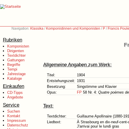
Navigation:
Klassika
/
Komponistinnen und Komponisten
/
P
/
Francis Poul
Rubriken
F
Komponisten
Dirigenten
Textdichter
Gattungen
Allgemeine Angaben zum Werk:
Begriffe
Tempi
Jahrestage
Titel:
1904
Kataloge
Entstehungszeit:
1931
Einkaufen
Besetzung:
Singstimme und Klavier
Opus:
FP
58 Nr. 4:
Quatre poèmes de 
CD-Tipps
Angebote
Service
Text:
Suchen
Kontakt
Textdichter:
Guillaume Apollinaire (1880-19
Impressum
Liedtext:
À Strasbourg en dix-neuf-cent-
Datenschutz
J'arrivai pour le lundi gras