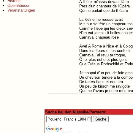
Historie
A l'hôtel m'assis devant l'âtre
Opernhäuser
Près d'un chanteur de l'Opéra
Veranstaltungen
Qui ne parlait que de théâtre
La Kelnerine rousse avait
Mis sur sa tête un chapeau ros
Comme Hébé qui les dieux serv
N'en eut jamais ô belles chose
Carnaval chapeau rose
Ave! A Rome à Nice et à Colo
Dans les fleurs et les confetti
Carnaval j'ai revu ta trogne,
Ô roi plus riche et plus gentil
Que Crésus Rothschild et Torl
Je soupai d'un peu de foie gras
De chevreuil tendre à la compo
De tartes flans et coetera
Un peu de kirsch me ravigote
Que ne t'avais-je entre mes bra
Suche bei den Klassika-Partnern: