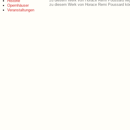
zu diesem Werk von Horace Remi Poussard lie
Historie
zu diesem Werk von Horace Remi Poussard kön
Opernhäuser
Veranstaltungen