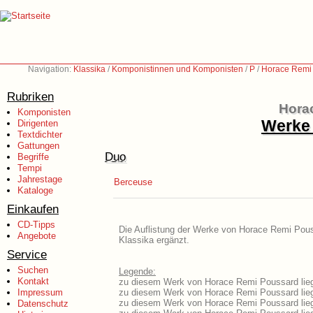
Navigation:
Klassika
/
Komponistinnen und Komponisten
/
P
/
Horace Remi
Rubriken
Hora
Komponisten
Werke 
Dirigenten
Textdichter
Gattungen
Duo
Begriffe
Tempi
Jahrestage
Berceuse
Kataloge
Einkaufen
CD-Tipps
Die Auflistung der Werke von Horace Remi Pouss
Angebote
Klassika ergänzt.
Service
Suchen
Legende:
Kontakt
zu diesem Werk von Horace Remi Poussard liege
Impressum
zu diesem Werk von Horace Remi Poussard liegt
zu diesem Werk von Horace Remi Poussard lie
Datenschutz