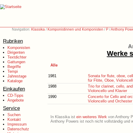
Navigation:
Klassika
/
Komponistinnen und Komponisten
/
P
/
Anthony Powe
Rubriken
A
Komponisten
Werke s
Dirigenten
Textdichter
Gattungen
Alle
Begriffe
Tempi
1981
Sonata for flute, oboe, ce
Jahrestage
für Flöte, Oboe, Violonce
Kataloge
1988
Trio for clarinet, cello, and
Einkaufen
Violoncello und Klavier
CD-Tipps
1990
Concerto for Cello and orc
Angebote
Violoncello und Orchester
Service
Suchen
In Klassika ist
ein weiteres Werk
von Anthony Pow
Kontakt
Anthony Powers ist noch nicht vollständig und 
Impressum
Datenschutz