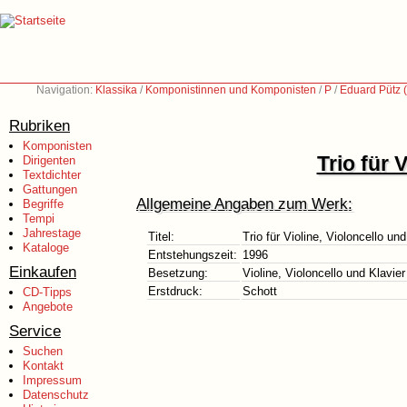
Navigation:
Klassika
/
Komponistinnen und Komponisten
/
P
/
Eduard Pütz 
Rubriken
Komponisten
Trio für 
Dirigenten
Textdichter
Gattungen
Allgemeine Angaben zum Werk:
Begriffe
Tempi
Jahrestage
Titel:
Trio für Violine, Violoncello und
Kataloge
Entstehungszeit:
1996
Einkaufen
Besetzung:
Violine, Violoncello und Klavier
Erstdruck:
Schott
CD-Tipps
Angebote
Service
Suchen
Kontakt
Impressum
Datenschutz