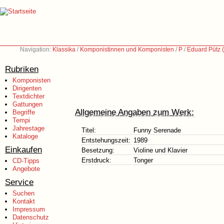
Navigation:
Klassika
/
Komponistinnen und Komponisten
/
P
/
Eduard Pütz 
Rubriken
Komponisten
Dirigenten
Textdichter
Gattungen
Allgemeine Angaben zum Werk:
Begriffe
Tempi
Jahrestage
Titel:
Funny Serenade
Kataloge
Entstehungszeit:
1989
Einkaufen
Besetzung:
Violine und Klavier
Erstdruck:
Tonger
CD-Tipps
Angebote
Service
Suchen
Kontakt
Impressum
Datenschutz