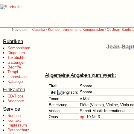
Navigation:
Klassika
/
Komponistinnen und Komponisten
/
Q
/
Jean-Baptist
Rubriken
Jean-Bapti
Komponisten
Dirigenten
Textdichter
Gattungen
Begriffe
Tempi
Allgemeine Angaben zum Werk:
Jahrestage
Kataloge
Titel:
Sonate
Einkaufen
Sonata
Titel
:
CD-Tipps
Tonart:
e-Moll
Angebote
Besetzung:
Flöte (Violine), Violine, Viola
Service
Verlag:
Schott Musik International
Suchen
Opus:
op.
10 Nr. 3
Kontakt
Impressum
Datenschutz