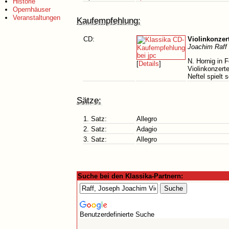
Historie
Opernhäuser
Veranstaltungen
Kaufempfehlung:
CD:
Violinkonzert
Joachim Raff 
N. Hornig in 
[
Details
]
Violinkonzert
Neftel spielt
Sätze:
1. Satz:
Allegro
2. Satz:
Adagio
3. Satz:
Allegro
Suche bei den Klassika-Partnern:
Benutzerdefinierte Suche