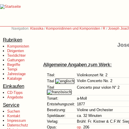
Navigation:
Klassika
/
Komponistinnen und Komponisten
/
R
/
Joseph Joach
Rubriken
Jose
Komponisten
Dirigenten
Textdichter
Gattungen
Allgemeine Angaben zum Werk:
Begriffe
Tempi
Jahrestage
Titel:
Violinkonzert Nr. 2
Kataloge
Violin Concerto No. 2
Titel
:
Einkaufen
Titel
Concerto pour violon N° 2
:
CD-Tipps
Angebote
Tonart:
a-Moll
Service
Entstehungszeit:
1877
Besetzung:
Violine und Orchester
Suchen
Spieldauer:
ca. 32 Minuten
Kontakt
Impressum
Verlag:
Brühl: Fr. Kistner & C.F.W. Sie
Datenschutz
Opus:
op.
206