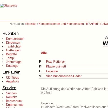
Navigation:
Klassika
/
Komponistinnen und Komponisten
/
R
/
Alfred Rahlw
Rubriken
A
Komponisten
We
Dirigenten
Textdichter
Gattungen
Alle
Begriffe
Tempi
F
Frau Potiphar
Jahrestage
Kataloge
K
Klavierquintett
L
Legende
Einkaufen
V
Vier Münchhausen-Lieder
CD-Tipps
Angebote
Service
Die Auflistung der Werke von Alfred Rahlwes ist
ergänzt.
Suchen
Kontakt
Impressum
Legende:
Datenschutz
zu diesem Werk von Alfred Rahlwes liegen ausfü