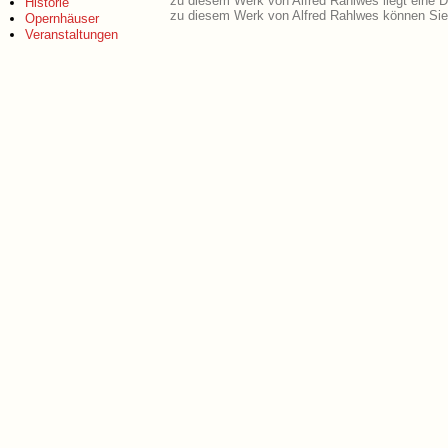
zu diesem Werk von Alfred Rahlwes liegt eine
Historie
zu diesem Werk von Alfred Rahlwes können Sie
Opernhäuser
Veranstaltungen