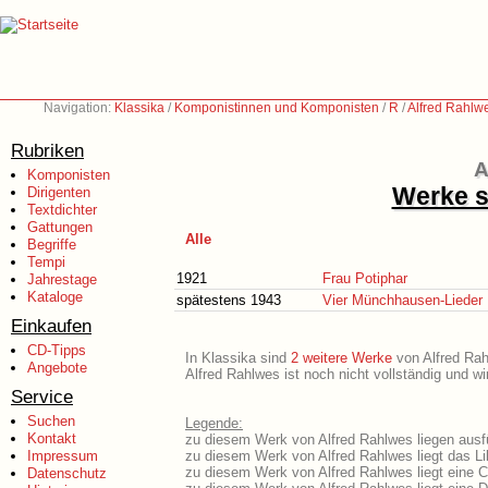
Navigation:
Klassika
/
Komponistinnen und Komponisten
/
R
/
Alfred Rahlw
Rubriken
A
Komponisten
Werke s
Dirigenten
Textdichter
Gattungen
Alle
Begriffe
Tempi
1921
Frau Potiphar
Jahrestage
Kataloge
spätestens 1943
Vier Münchhausen-Lieder
Einkaufen
CD-Tipps
In Klassika sind
2 weitere Werke
von Alfred Rahl
Angebote
Alfred Rahlwes ist noch nicht vollständig und w
Service
Suchen
Legende:
Kontakt
zu diesem Werk von Alfred Rahlwes liegen ausfü
Impressum
zu diesem Werk von Alfred Rahlwes liegt das Lib
zu diesem Werk von Alfred Rahlwes liegt eine 
Datenschutz