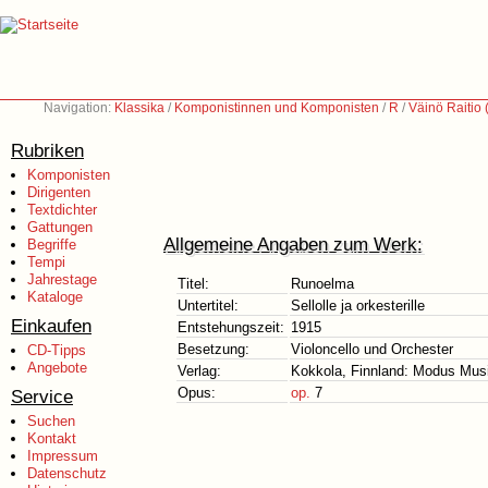
Navigation:
Klassika
/
Komponistinnen und Komponisten
/
R
/
Väinö Raitio
Rubriken
Komponisten
Dirigenten
Textdichter
Gattungen
Allgemeine Angaben zum Werk:
Begriffe
Tempi
Jahrestage
Titel:
Runoelma
Kataloge
Untertitel:
Sellolle ja orkesterille
Einkaufen
Entstehungszeit:
1915
Besetzung:
Violoncello und Orchester
CD-Tipps
Angebote
Verlag:
Kokkola, Finnland: Modus Musi
Opus:
op.
7
Service
Suchen
Kontakt
Impressum
Datenschutz