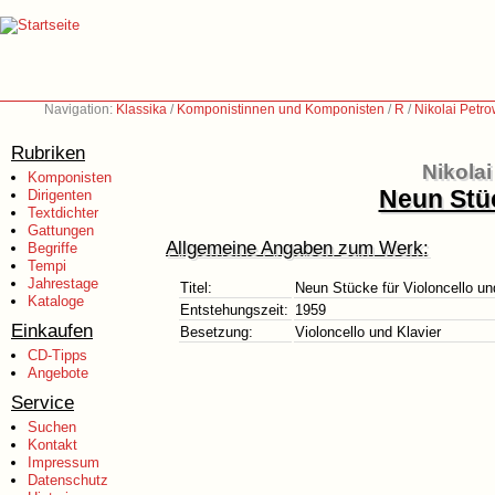
Navigation:
Klassika
/
Komponistinnen und Komponisten
/
R
/
Nikolai Petr
Rubriken
Nikola
Komponisten
Neun Stüc
Dirigenten
Textdichter
Gattungen
Allgemeine Angaben zum Werk:
Begriffe
Tempi
Jahrestage
Titel:
Neun Stücke für Violoncello un
Kataloge
Entstehungszeit:
1959
Einkaufen
Besetzung:
Violoncello und Klavier
CD-Tipps
Angebote
Service
Suchen
Kontakt
Impressum
Datenschutz