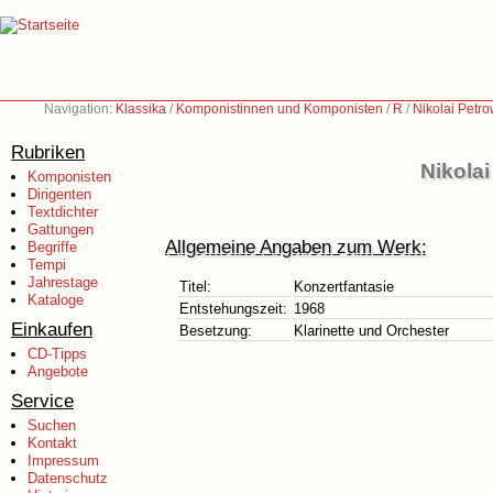
Navigation:
Klassika
/
Komponistinnen und Komponisten
/
R
/
Nikolai Petr
Rubriken
Nikola
Komponisten
Dirigenten
Textdichter
Gattungen
Allgemeine Angaben zum Werk:
Begriffe
Tempi
Jahrestage
Titel:
Konzertfantasie
Kataloge
Entstehungszeit:
1968
Einkaufen
Besetzung:
Klarinette und Orchester
CD-Tipps
Angebote
Service
Suchen
Kontakt
Impressum
Datenschutz