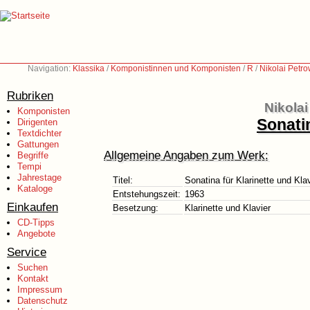
Navigation:
Klassika
/
Komponistinnen und Komponisten
/
R
/
Nikolai Petr
Rubriken
Nikola
Komponisten
Sonatin
Dirigenten
Textdichter
Gattungen
Allgemeine Angaben zum Werk:
Begriffe
Tempi
Jahrestage
Titel:
Sonatina für Klarinette und Kla
Kataloge
Entstehungszeit:
1963
Einkaufen
Besetzung:
Klarinette und Klavier
CD-Tipps
Angebote
Service
Suchen
Kontakt
Impressum
Datenschutz