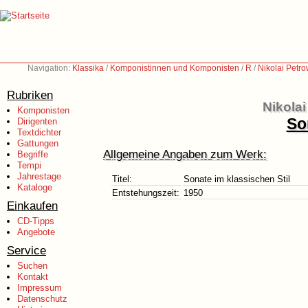
Navigation:
Klassika
/
Komponistinnen und Komponisten
/
R
/
Nikolai Petr
Rubriken
Nikola
Komponisten
So
Dirigenten
Textdichter
Gattungen
Allgemeine Angaben zum Werk:
Begriffe
Tempi
Jahrestage
Titel:
Sonate im klassischen Stil
Kataloge
Entstehungszeit:
1950
Einkaufen
CD-Tipps
Angebote
Service
Suchen
Kontakt
Impressum
Datenschutz