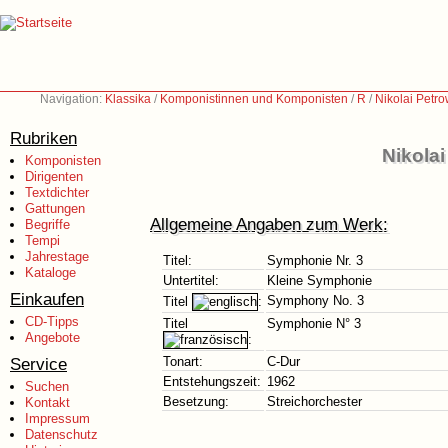
Navigation:
Klassika
/
Komponistinnen und Komponisten
/
R
/
Nikolai Petr
Rubriken
Nikola
Komponisten
Dirigenten
Textdichter
Gattungen
Allgemeine Angaben zum Werk:
Begriffe
Tempi
Jahrestage
Titel:
Symphonie Nr. 3
Kataloge
Untertitel:
Kleine Symphonie
Einkaufen
Symphony No. 3
Titel
:
CD-Tipps
Titel
Symphonie N° 3
Angebote
:
Service
Tonart:
C-Dur
Entstehungszeit:
1962
Suchen
Besetzung:
Streichorchester
Kontakt
Impressum
Datenschutz