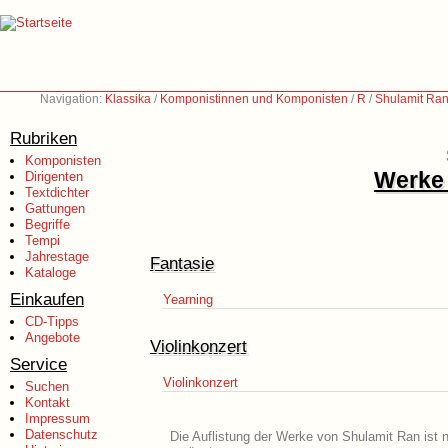
Navigation:
Klassika
/
Komponistinnen und Komponisten
/
R
/
Shulamit Ran
Rubriken
Komponisten
Werke 
Dirigenten
Textdichter
Gattungen
Begriffe
Tempi
Jahrestage
Fantasie
Kataloge
Einkaufen
Yearning
CD-Tipps
Angebote
Violinkonzert
Service
Violinkonzert
Suchen
Kontakt
Impressum
Datenschutz
Die Auflistung der Werke von Shulamit Ran ist 