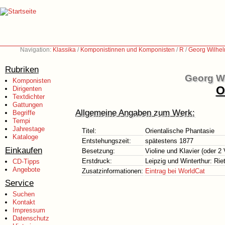
Navigation:
Klassika
/
Komponistinnen und Komponisten
/
R
/
Georg Wilhe
Rubriken
Georg W
Komponisten
O
Dirigenten
Textdichter
Gattungen
Allgemeine Angaben zum Werk:
Begriffe
Tempi
Jahrestage
Titel:
Orientalische Phantasie
Kataloge
Entstehungszeit:
spätestens 1877
Einkaufen
Besetzung:
Violine und Klavier (oder 2
Erstdruck:
Leipzig und Winterthur: Ri
CD-Tipps
Angebote
Zusatzinformationen:
Eintrag bei WorldCat
Service
Suchen
Kontakt
Impressum
Datenschutz