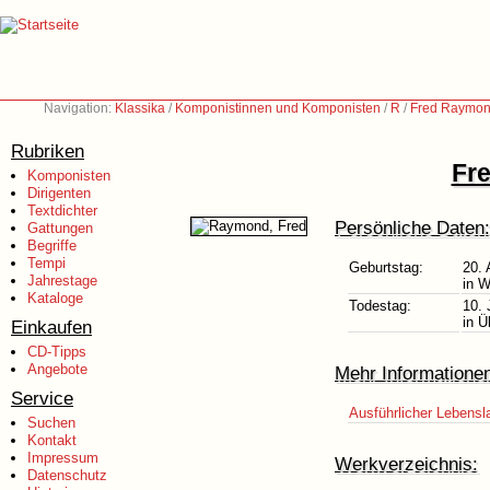
Navigation:
Klassika
/
Komponistinnen und Komponisten
/
R
/
Fred Raymon
Rubriken
Fr
Komponisten
Dirigenten
Textdichter
Persönliche Daten:
Gattungen
Begriffe
Tempi
Geburtstag:
20. 
Jahrestage
in W
Kataloge
Todestag:
10. 
in Ü
Einkaufen
CD-Tipps
Angebote
Mehr Informatione
Service
Ausführlicher Lebensl
Suchen
Kontakt
Impressum
Werkverzeichnis:
Datenschutz